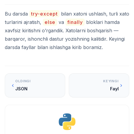
Bu darsda
try-except
bilan xatoni ushlash, turli xato
turlarini ajratish,
else
va
finally
bloklari hamda
xavfsiz kiritishni o’rgandik. Xatolarni boshqarish —
barqaror, ishonchli dastur yozishning kalitidir. Keyingi
darsda fayllar bilan ishlashga kirib boramiz.
OLDINGI
KEYINGI
JSON
Fayl