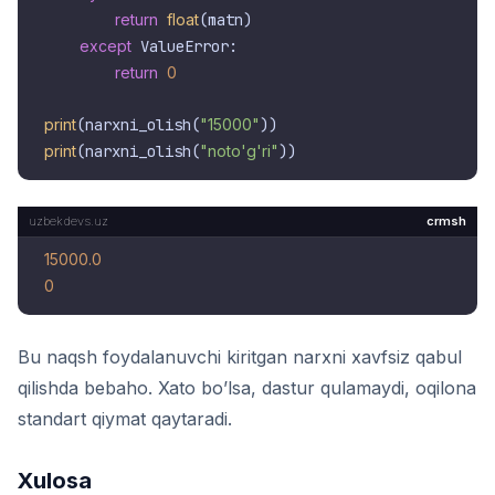
return
float
(matn)

except
 ValueError:

return
0
print
(narxni_olish(
"15000"
print
(narxni_olish(
"noto'g'ri"
crmsh
15000.0
0
Bu naqsh foydalanuvchi kiritgan narxni xavfsiz qabul
qilishda bebaho. Xato bo’lsa, dastur qulamaydi, oqilona
standart qiymat qaytaradi.
Xulosa