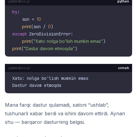
python
try
:

    son = 
10
print
(son / 
0
except
 ZeroDivisionError:

print
(
"Xato: nolga bo'lish mumkin emas"
print
(
"Dastur davom etmoqda"
crmsh
Xato: nolga bo'lish mumkin emas

Mana farqi: dastur qulamadi, xatoni “ushlab”,
tushunarli xabar berdi va ishini davom ettirdi. Aynan
shu — barqaror dasturning belgisi.