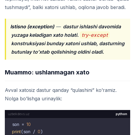
tushmaydi”, balki xatoni ushlab, oqilona javob beradi.
Istisno (exception)
—
dastur ishlashi davomida
yuzaga keladigan xato holati.
try-except
konstruksiyasi bunday xatoni ushlab, dasturning
butunlay to’xtab qolishining oldini oladi.
Muammo: ushlanmagan xato
Avval xatosiz dastur qanday “qulashini” ko’ramiz.
Nolga bo’lishga urinaylik:
python
son = 
10
print
(son / 
0