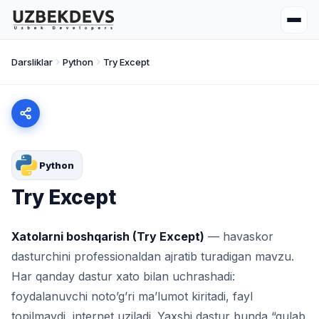
Darsliklar
Python
Try Except
Python
Try Except
Xatolarni boshqarish (Try Except)
— havaskor
dasturchini professionaldan ajratib turadigan mavzu.
Har qanday dastur xato bilan uchrashadi:
foydalanuvchi noto’g’ri ma’lumot kiritadi, fayl
topilmaydi, internet uziladi. Yaxshi dastur bunda “qulab