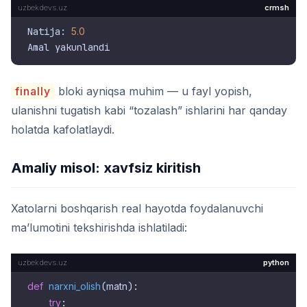
crmsh
Natija: 
5.0
finally
bloki ayniqsa muhim — u fayl yopish,
ulanishni tugatish kabi “tozalash” ishlarini har qanday
holatda kafolatlaydi.
Amaliy misol: xavfsiz kiritish
Xatolarni boshqarish real hayotda foydalanuvchi
ma’lumotini tekshirishda ishlatiladi:
python
def
narxni_olish
(
matn
):

try
:
