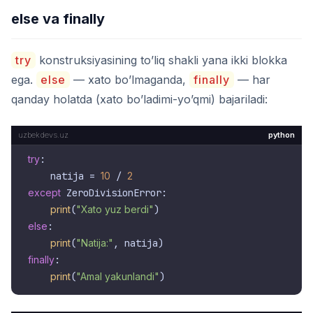
else va finally
try
konstruksiyasining to’liq shakli yana ikki blokka
ega.
else
— xato bo’lmaganda,
finally
— har
qanday holatda (xato bo’ladimi-yo’qmi) bajariladi:
python
try
:

    natija = 
10
 / 
2
except
 ZeroDivisionError:

print
(
"Xato yuz berdi"
else
:

print
(
"Natija:"
finally
:

print
(
"Amal yakunlandi"