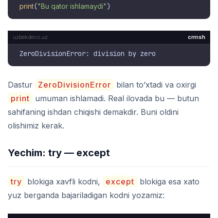
print
(
"Bu qator ishlamaydi"
crmsh
Dastur
ZeroDivisionError
bilan to’xtadi va oxirgi
print
umuman ishlamadi. Real ilovada bu — butun
sahifaning ishdan chiqishi demakdir. Buni oldini
olishimiz kerak.
Yechim: try — except
try
blokiga xavfli kodni,
except
blokiga esa xato
yuz berganda bajariladigan kodni yozamiz: