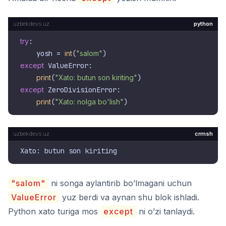
python
try
:

    yosh = 
int
(
"salom"
except
 ValueError:

print
(
"Xato: butun son kiriting"
except
 ZeroDivisionError:

print
(
"Xato: nolga bo'lish"
crmsh
"salom"
ni songa aylantirib bo’lmagani uchun
ValueError
yuz berdi va aynan shu blok ishladi.
Python xato turiga mos
except
ni o’zi tanlaydi.