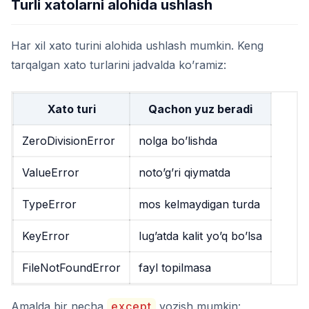
Turli xatolarni alohida ushlash
Har xil xato turini alohida ushlash mumkin. Keng
tarqalgan xato turlarini jadvalda ko’ramiz:
Xato turi
Qachon yuz beradi
ZeroDivisionError
nolga bo’lishda
ValueError
noto’g’ri qiymatda
TypeError
mos kelmaydigan turda
KeyError
lug’atda kalit yo’q bo’lsa
FileNotFoundError
fayl topilmasa
Amalda bir necha
except
yozish mumkin: