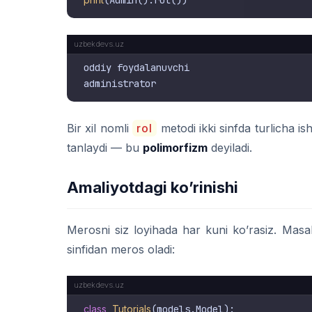
oddiy foydalanuvchi

Bir xil nomli
rol
metodi ikki sinfda turlicha is
tanlaydi — bu
polimorfizm
deyiladi.
Amaliyotdagi ko’rinishi
Merosni siz loyihada har kuni ko’rasiz. Masa
sinfidan meros oladi:
class
Tutorials
(models.Model):
