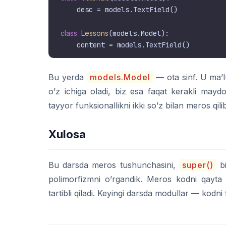
    desc = models.TextField()

class
Lessons
(models.Model):

Bu yerda
models.Model
— ota sinf. U ma’l
o’z ichiga oladi, biz esa faqat kerakli may
tayyor funksionallikni ikki so’z bilan meros qilib
Xulosa
Bu darsda meros tushunchasini,
super()
bi
polimorfizmni o’rgandik. Meros kodni qayta is
tartibli qiladi. Keyingi darsda modullar — kodni