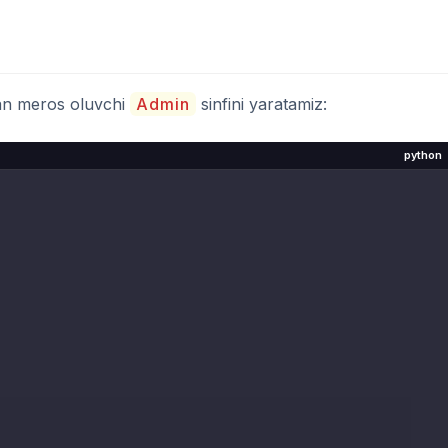
an meros oluvchi
Admin
sinfini yaratamiz:
python