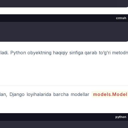
crmsh
hladi. Python obyektning haqiqiy sinfiga qarab to’g’ri metodn
lan, Django loyihalarida barcha modellar
models.Model
python