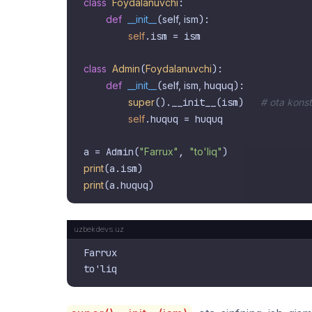
class
Foydalanuvchi
:

def
__init__
(
self, ism
):

self
.ism = ism

class
Admin
(
Foydalanuvchi
):

def
__init__
(
self, ism, huquq
):

super
().__init__(ism)   
# ota konst
self
.huquq = huquq

a = Admin(
"Farrux"
, 
"to'liq"
print
print
Farrux
