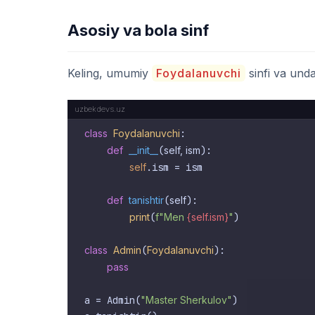
Asosiy va bola sinf
Keling, umumiy
Foydalanuvchi
sinfi va und
class
Foydalanuvchi
:

def
__init__
(
self, ism
):

self
.ism = ism

def
tanishtir
(
self
):

print
(
f"Men 
{self.ism}
"
)

class
Admin
(
Foydalanuvchi
):

pass
a = Admin(
"Master Sherkulov"
)
