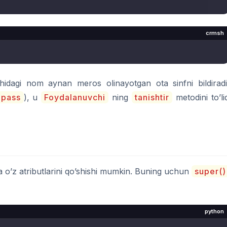
crmsh
dagi nom aynan meros olinayotgan ota sinfni bildiradi
pass
), u
Foydalanuvchi
ning
tanishtir
metodini to’li
iga o’z atributlarini qo’shishi mumkin. Buning uchun
super()
python