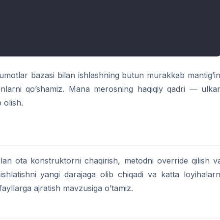
umotlar bazasi bilan ishlashning butun murakkab mantig’in
donlarni qo’shamiz. Mana merosning haqiqiy qadri — ulka
 olish.
lan ota konstruktorni chaqirish, metodni override qilish v
hlatishni yangi darajaga olib chiqadi va katta loyihalarn
 fayllarga ajratish mavzusiga o’tamiz.