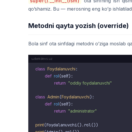
super().__init__(ism)
ota sinfning ish qism
qo’shamiz. Bu — merosning eng ko’p ishlatilad
Metodni qayta yozish (override)
Bola sinf ota sinfdagi metodni o’ziga moslab 
class
Foydalanuvchi
:

def
rol
(
self
):

return
"oddiy foydalanuvchi"
class
Admin
(
Foydalanuvchi
):

def
rol
(
self
):

return
"administrator"
print
print