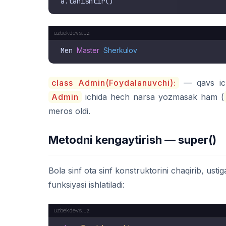
Men 
Master
Sherkulov
class Admin(Foydalanuvchi):
— qavs ichi
Admin
ichida hech narsa yozmasak ham (
meros oldi.
Metodni kengaytirish — super()
Bola sinf ota sinf konstruktorini chaqirib, ust
funksiyasi ishlatiladi: