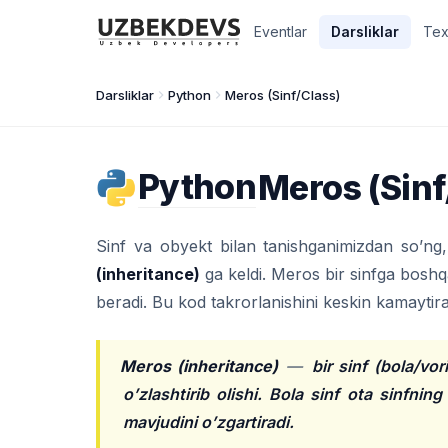
Eventlar
Darsliklar
Tex
Darsliklar
Python
Meros (Sinf/Class)
Python
Meros (Sinf
Sinf va obyekt bilan tanishganimizdan so’ng
(inheritance)
ga keldi. Meros bir sinfga boshqa
beradi. Bu kod takrorlanishini keskin kamaytira
Meros (inheritance)
—
bir sinf (bola/vo
o’zlashtirib olishi. Bola sinf ota sinfnin
mavjudini o’zgartiradi.