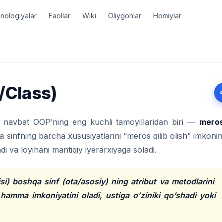
nologiyalar
Faollar
Wiki
Oliygohlar
Homiylar
/Class)
, navbat OOP’ning eng kuchli tamoyillaridan biri —
mero
 sinfning barcha xususiyatlarini “meros qilib olish” imkonin
di va loyihani mantiqiy iyerarxiyaga soladi.
risi) boshqa sinf (ota/asosiy) ning atribut va metodlarini
g hamma imkoniyatini oladi, ustiga o’ziniki qo’shadi yoki