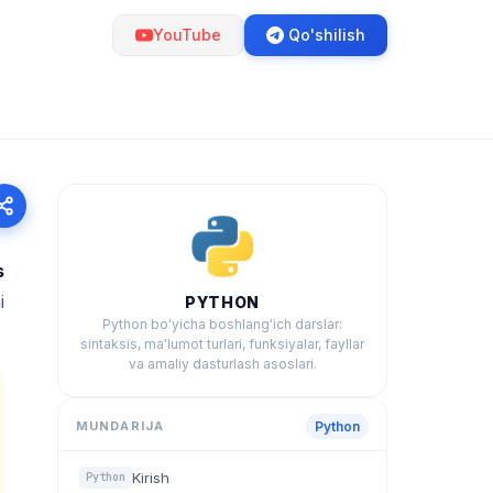
YouTube
Qo'shilish
s
i
PYTHON
Python bo'yicha boshlang'ich darslar:
sintaksis, ma'lumot turlari, funksiyalar, fayllar
va amaliy dasturlash asoslari.
MUNDARIJA
Python
Kirish
Python