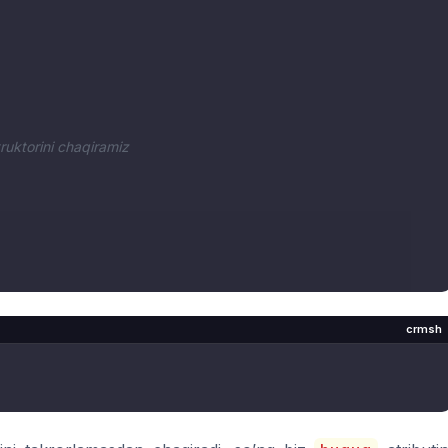
ruktorini chaqiramiz
crmsh