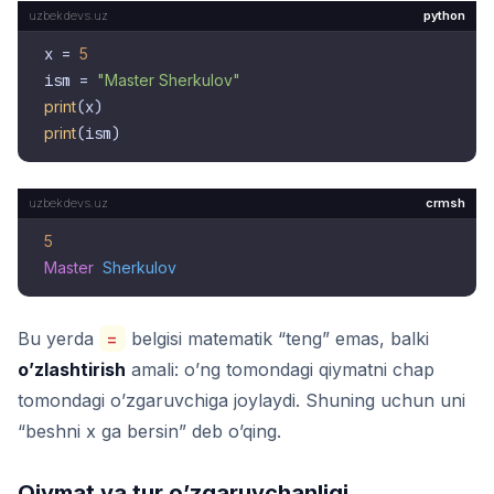
python
x = 
5
ism = 
"Master Sherkulov"
print
print
crmsh
5
Master
Sherkulov
Bu yerda
=
belgisi matematik “teng” emas, balki
o’zlashtirish
amali: o’ng tomondagi qiymatni chap
tomondagi o’zgaruvchiga joylaydi. Shuning uchun uni
“beshni x ga bersin” deb o’qing.
Qiymat va tur o’zgaruvchanligi