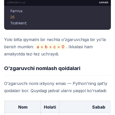
crmsh
26
Yoki bitta qiymatni bir nechta o’zgaruvchiga bir yo’la
berish mumkin:
a = b = c = 0
. Ikkalasi ham
amaliyotda tez-tez uchraydi.
O’zgaruvchi nomlash qoidalari
O’zgaruvchi nomi ixtiyoriy emas — Python’ning qat’iy
qoidalari bor. Quyidagi jadval ularni yaqqol ko’rsatadi:
Nom
Holati
Sabab