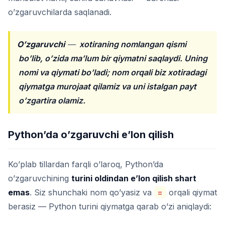
o’zgaruvchilarda saqlanadi.
O’zgaruvchi
—
xotiraning nomlangan qismi
bo’lib, o’zida ma’lum bir qiymatni saqlaydi. Uning
nomi va qiymati bo’ladi; nom orqali biz xotiradagi
qiymatga murojaat qilamiz va uni istalgan payt
o’zgartira olamiz.
Python’da o’zgaruvchi e’lon qilish
Ko’plab tillardan farqli o’laroq, Python’da
o’zgaruvchining
turini oldindan e’lon qilish shart
emas
. Siz shunchaki nom qo’yasiz va
=
orqali qiymat
berasiz — Python turini qiymatga qarab o’zi aniqlaydi: