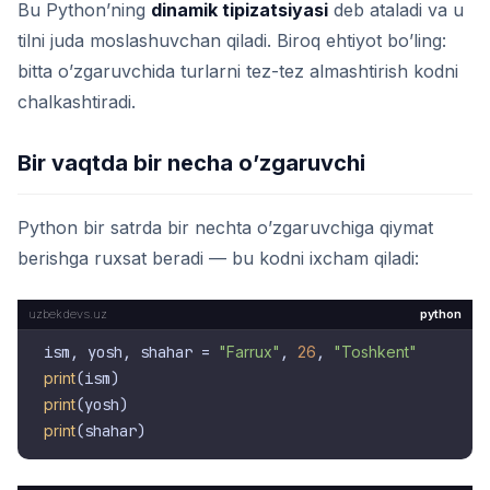
Bu Python’ning
dinamik tipizatsiyasi
deb ataladi va u
tilni juda moslashuvchan qiladi. Biroq ehtiyot bo’ling:
bitta o’zgaruvchida turlarni tez-tez almashtirish kodni
chalkashtiradi.
Bir vaqtda bir necha o’zgaruvchi
Python bir satrda bir nechta o’zgaruvchiga qiymat
berishga ruxsat beradi — bu kodni ixcham qiladi:
python
ism, yosh, shahar = 
"Farrux"
, 
26
, 
"Toshkent"
print
print
print