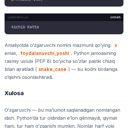
crmsh
Amaliyotda o’zgaruvchi nomini mazmunli qo’ying:
x
emas,
foydalanuvchi_yoshi
. Python jamoasining
rasmiy uslubi (PEP 8) bo’yicha so’zlar pastki chiziq
bilan ajratiladi (
snake_case
) — bu kodni birdaniga
o’qishni osonlashtiradi.
Xulosa
O’zgaruvchi — bu ma’lumot saqlanadigan nomlangan
idish. Python’da tur oldindan e’lon qilinmaydi, qiymat
ham, tur ham o’zgarishi mumkin. Nomlar harf yoki