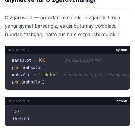
O’zgaruvchi — nomidan ma’lumki, o’zgaradi. Unga
yangi qiymat bersangiz, eskisi butunlay yo’qoladi.
Bundan tashqari, hatto tur ham o’zgarishi mumkin:
python
mahsulot = 
100
# hozir bu son (int)
print
(mahsulot)

mahsulot = 
"Telefon"
# endi bu matn (str), eski qiymat yo'
print
crmsh
100