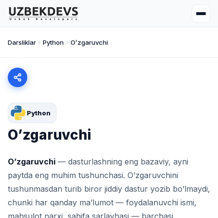
Darsliklar
Python
O’zgaruvchi
Python
O’zgaruvchi
O’zgaruvchi
— dasturlashning eng bazaviy, ayni
paytda eng muhim tushunchasi. O’zgaruvchini
tushunmasdan turib biror jiddiy dastur yozib bo’lmaydi,
chunki har qanday ma’lumot — foydalanuvchi ismi,
mahsulot narxi, sahifa sarlavhasi — barchasi