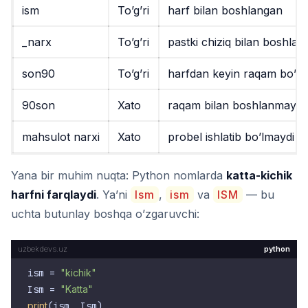
ism
To’g’ri
harf bilan boshlangan
_narx
To’g’ri
pastki chiziq bilan boshlan
son90
To’g’ri
harfdan keyin raqam bo’li
90son
Xato
raqam bilan boshlanmaydi
mahsulot narxi
Xato
probel ishlatib bo’lmaydi
Yana bir muhim nuqta: Python nomlarda
katta-kichik
harfni farqlaydi
. Ya’ni
Ism
,
ism
va
ISM
— bu
uchta butunlay boshqa o’zgaruvchi:
python
ism = 
"kichik"
Ism = 
"Katta"
print