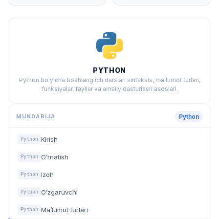
PYTHON
Python bo'yicha boshlang'ich darslar: sintaksis, ma'lumot turlari,
funksiyalar, fayllar va amaliy dasturlash asoslari.
MUNDARIJA
Python
Kirish
Python
O’rnatish
Python
Izoh
Python
O’zgaruvchi
Python
Ma’lumot turlari
Python