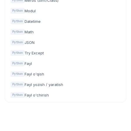
Meros (Sinf/Class)
Python
Modul
Python
Datetime
Python
Math
Python
JSON
Python
Try Except
Python
Fayl
Python
Fayl o'qish
Python
Fayl yozish / yaratish
Python
Fayl o'chirish
Python