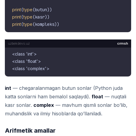
print
(
type
print
(
type
print
(
type
crmsh
<class 'int'>
<class 'float'>
<class 'complex'>
int
— chegaralanmagan butun sonlar (Python juda
katta sonlarni ham bemalol saqlaydi).
float
— nuqtali
kasr sonlar.
complex
— mavhum qismli sonlar bo’lib,
muhandislik va ilmiy hisoblarda qo’llaniladi.
Arifmetik amallar