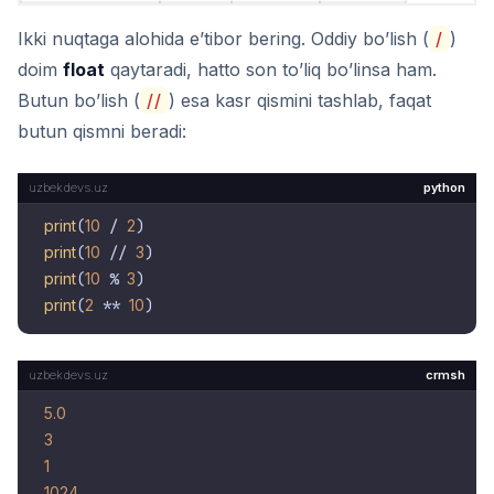
Ikki nuqtaga alohida e’tibor bering. Oddiy bo’lish (
/
)
doim
float
qaytaradi, hatto son to’liq bo’linsa ham.
Butun bo’lish (
//
) esa kasr qismini tashlab, faqat
butun qismni beradi:
python
print
(
10
 / 
2
print
(
10
 // 
3
print
(
10
 % 
3
print
(
2
 ** 
10
crmsh
5.0
3
1
1024