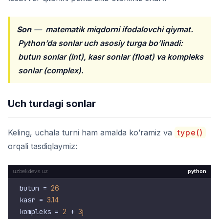
Son
—
matematik miqdorni ifodalovchi qiymat.
Python’da sonlar uch asosiy turga bo’linadi:
butun sonlar (int), kasr sonlar (float) va kompleks
sonlar (complex).
Uch turdagi sonlar
Keling, uchala turni ham amalda ko’ramiz va
type()
orqali tasdiqlaymiz:
python
butun = 
26
kasr = 
3.14
kompleks = 
2
 + 
3j