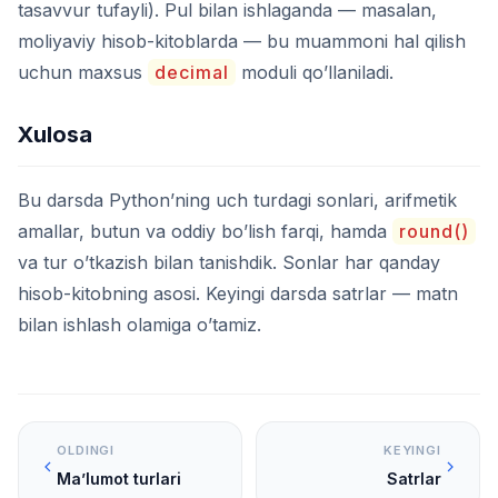
tasavvur tufayli). Pul bilan ishlaganda — masalan,
moliyaviy hisob-kitoblarda — bu muammoni hal qilish
uchun maxsus
decimal
moduli qo’llaniladi.
Xulosa
Bu darsda Python’ning uch turdagi sonlari, arifmetik
amallar, butun va oddiy bo’lish farqi, hamda
round()
va tur o’tkazish bilan tanishdik. Sonlar har qanday
hisob-kitobning asosi. Keyingi darsda satrlar — matn
bilan ishlash olamiga o’tamiz.
OLDINGI
KEYINGI
Ma’lumot turlari
Satrlar