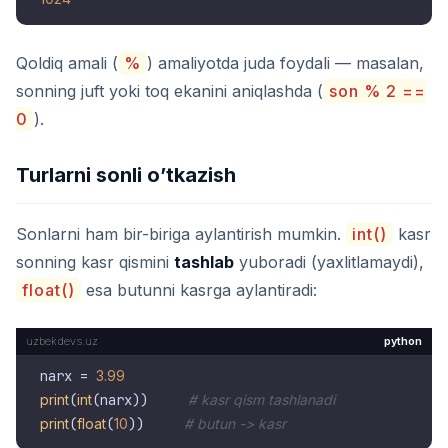
Qoldiq amali (
%
) amaliyotda juda foydali — masalan,
sonning juft yoki toq ekanini aniqlashda (
son % 2 ==
0
).
Turlarni sonli o’tkazish
Sonlarni ham bir-biriga aylantirish mumkin.
int()
kasr
sonning kasr qismini
tashlab
yuboradi (yaxlitlamaydi),
float()
esa butunni kasrga aylantiradi:
python
narx = 
3.99
print
(
int
(narx))     
# kasr qism tashlanadi
print
(
float
(
10
))     
# butun -> kasr