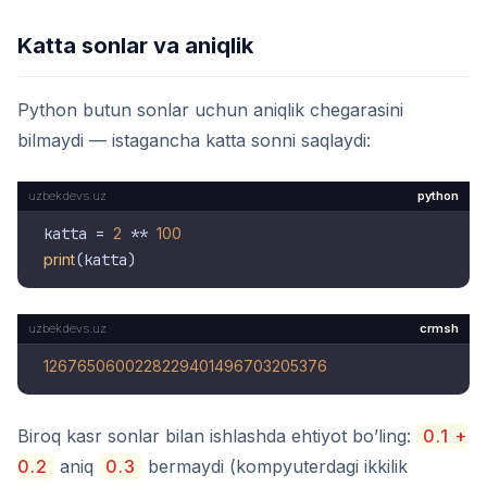
Katta sonlar va aniqlik
Python butun sonlar uchun aniqlik chegarasini
bilmaydi — istagancha katta sonni saqlaydi:
python
katta = 
2
 ** 
100
print
crmsh
1267650600228229401496703205376
Biroq kasr sonlar bilan ishlashda ehtiyot bo’ling:
0.1 +
0.2
aniq
0.3
bermaydi (kompyuterdagi ikkilik