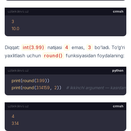
crmsh
3
10.0
Diqqat:
int(3.99)
natijasi
4
emas,
3
bo’ladi. To’g’ri
yaxlitlash uchun
round()
funksiyasidan foydalaning:
python
print
(
round
(
3.99
print
(
round
(
3.14159
, 
2
))  
# ikkinchi argument — kasrdan ke
crmsh
4
3.14