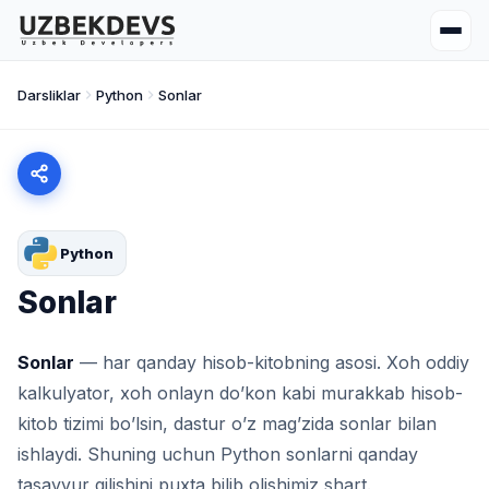
Darsliklar
Python
Sonlar
Python
Sonlar
Sonlar
— har qanday hisob-kitobning asosi. Xoh oddiy
kalkulyator, xoh onlayn do’kon kabi murakkab hisob-
kitob tizimi bo’lsin, dastur o’z mag’zida sonlar bilan
ishlaydi. Shuning uchun Python sonlarni qanday
tasavvur qilishini puxta bilib olishimiz shart.