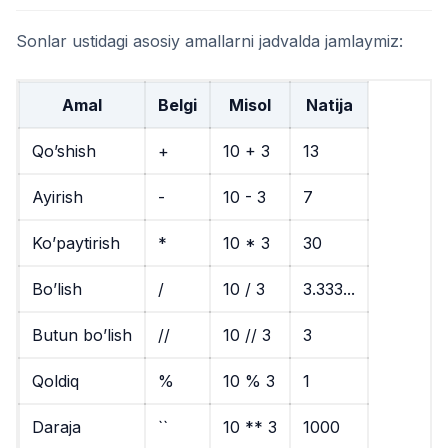
Sonlar ustidagi asosiy amallarni jadvalda jamlaymiz:
Amal
Belgi
Misol
Natija
Qo’shish
+
10 + 3
13
Ayirish
-
10 - 3
7
Ko’paytirish
*
10 * 3
30
Bo’lish
/
10 / 3
3.333...
Butun bo’lish
//
10 // 3
3
Qoldiq
%
10 % 3
1
Daraja
``
10 ** 3
1000