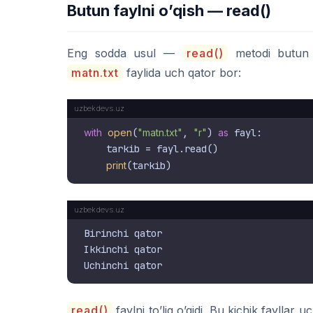
Butun faylni o’qish — read()
Eng sodda usul —
read()
metodi butun fa
matn.txt
faylida uch qator bor:
with
open
(
"matn.txt"
, 
"r"
) 
as
 fayl:

    tarkib = fayl.read()

print
Birinchi qator

Ikkinchi qator

read()
faylni to’liq o’qidi. Bu kichik fayllar 