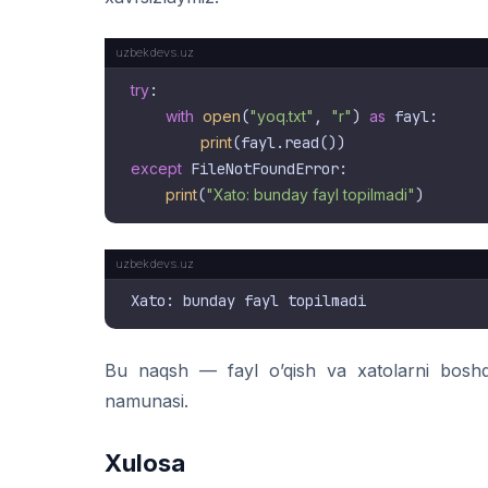
try
:

with
open
(
"yoq.txt"
, 
"r"
) 
as
 fayl:

print
except
 FileNotFoundError:

print
(
"Xato: bunday fayl topilmadi"
Bu naqsh — fayl o’qish va xatolarni boshqa
namunasi.
Xulosa