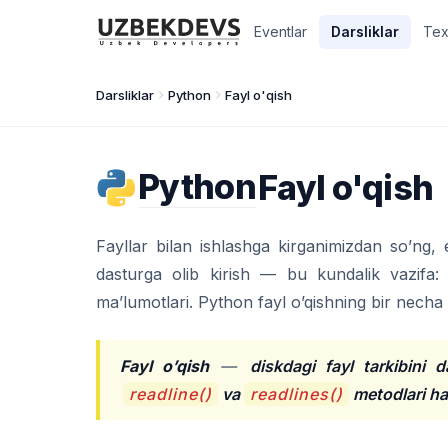
Eventlar
Darsliklar
Tex
Darsliklar
Python
Fayl o'qish
Python
Fayl o'qish
Fayllar bilan ishlashga kirganimizdan so’ng,
dasturga olib kirish — bu kundalik vazifa: 
ma’lumotlari. Python fayl o’qishning bir necha 
Fayl o’qish
—
diskdagi fayl tarkibini 
readline()
va
readlines()
metodlari ham