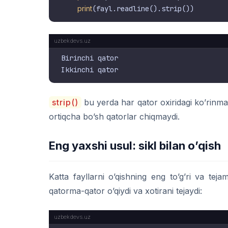
print
Birinchi qator

strip()
bu yerda har qator oxiridagi ko’rinmas
ortiqcha bo’sh qatorlar chiqmaydi.
Eng yaxshi usul: sikl bilan o’qish
Katta fayllarni o’qishning eng to’g’ri va teja
qatorma-qator o’qiydi va xotirani tejaydi: