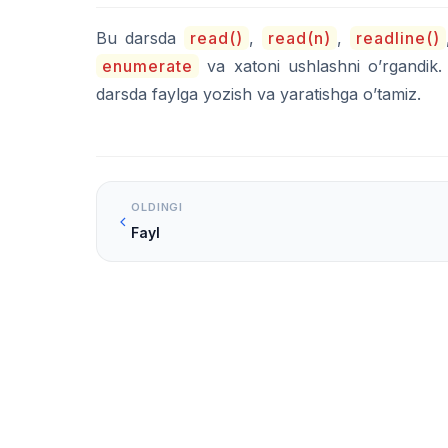
Bu darsda
read()
,
read(n)
,
readline()
enumerate
va xatoni ushlashni o’rgandik. 
darsda faylga yozish va yaratishga o’tamiz.
OLDINGI
Fayl