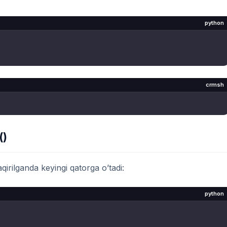
python
crmsh
()
aqirilganda keyingi qatorga o’tadi:
python