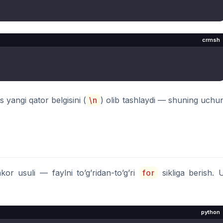
crmsh
 yangi qator belgisini (
\n
) olib tashlaydi — shuning uchu
mkor usuli — faylni to’g’ridan-to’g’ri
for
sikliga berish. 
python