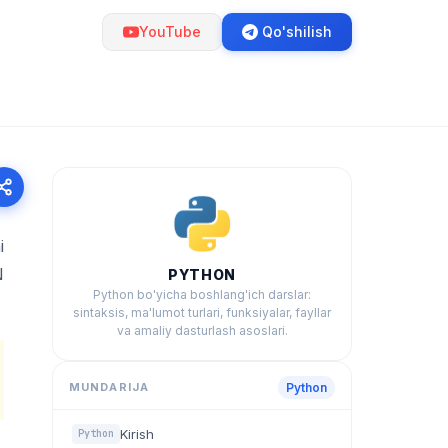
YouTube
Qo'shilish
i
N
PYTHON
Python bo'yicha boshlang'ich darslar:
sintaksis, ma'lumot turlari, funksiyalar, fayllar
va amaliy dasturlash asoslari.
MUNDARIJA
Python
Kirish
Python