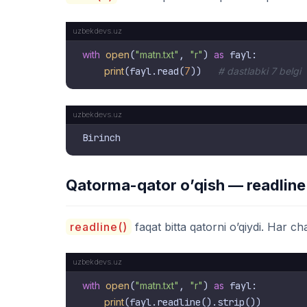
with
open
(
"matn.txt"
, 
"r"
) 
as
 fayl:

print
(fayl.read(
7
))   
# dastlabki 7 belgi
Qatorma-qator o’qish — readline
readline()
faqat bitta qatorni o’qiydi. Har ch
with
open
(
"matn.txt"
, 
"r"
) 
as
 fayl:

print
(fayl.readline().strip())
