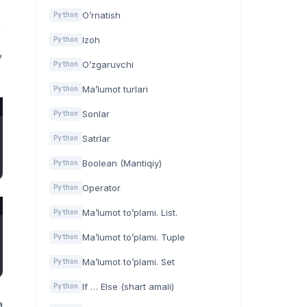
O’rnatish
Python
Izoh
Python
,
O’zgaruvchi
Python
Ma’lumot turlari
Python
Sonlar
Python
Satrlar
Python
Boolean (Mantiqiy)
Python
Operator
Python
Ma’lumot to’plami. List.
Python
Ma’lumot to’plami. Tuple
Python
Ma’lumot to’plami. Set
Python
If … Else (shart amali)
Python
a