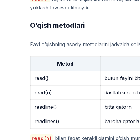
yuklash tavsiya etilmaydi.
O’qish metodlari
Fayl o’qishning asosiy metodlarini jadvalda soli
Metod
read()
butun faylni bit
read(n)
dastlabki
n
ta b
readline()
bitta qatorni
readlines()
barcha qatorlar
read(n)
bilan faqat kerakli qismini o’qish mu