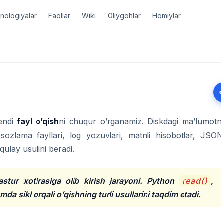
nologiyalar
Faollar
Wiki
Oliygohlar
Homiylar
 endi
fayl o’qish
ni chuqur o’rganamiz. Diskdagi ma’lumotn
sozlama fayllari, log yozuvlari, matnli hisobotlar, JSO
qulay usulini beradi.
dastur xotirasiga olib kirish jarayoni. Python
read()
,
da sikl orqali o’qishning turli usullarini taqdim etadi.