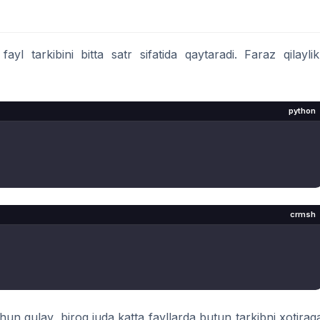
yl tarkibini bitta satr sifatida qaytaradi. Faraz qilaylik
python
crmsh
uchun qulay, biroq juda katta fayllarda butun tarkibni xotirag