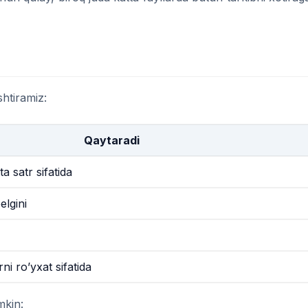
shtiramiz:
Qaytaradi
ta satr sifatida
elgini
ni ro’yxat sifatida
mkin: