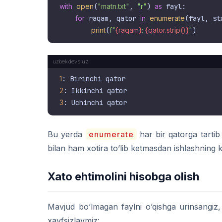
with
open
(
"matn.txt"
, 
"r"
) 
as
 fayl:

for
 raqam, qator 
in
enumerate
(fayl, st
print
(
f"
{raqam}
: 
{qator.strip()}
"
1
2
3
Bu yerda
enumerate
har bir qatorga tartib 
bilan ham xotira to’lib ketmasdan ishlashning kal
Xato ehtimolini hisobga olish
Mavjud bo’lmagan faylni o’qishga urinsangiz
xavfsizlaymiz: