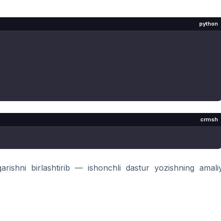
python
crmsh
rishni birlashtirib — ishonchli dastur yozishning amali