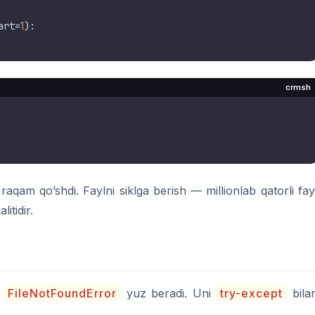
art=
1
):

crmsh
raqam qo’shdi. Faylni siklga berish — millionlab qatorli fay
itidir.
,
FileNotFoundError
yuz beradi. Uni
try-except
bila