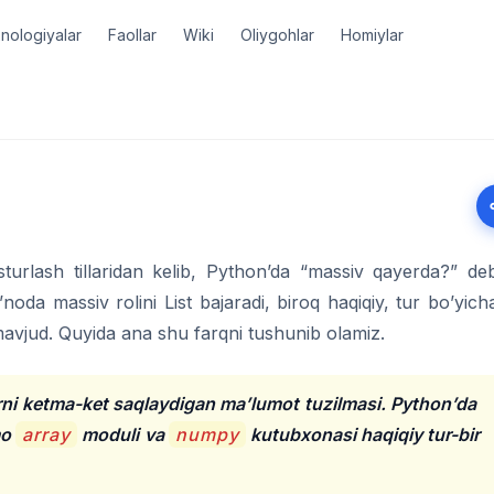
nologiyalar
Faollar
Wiki
Oliygohlar
Homiylar
turlash tillaridan kelib, Python’da “massiv qayerda?” de
oda massiv rolini List bajaradi, biroq haqiqiy, tur bo’yich
mavjud. Quyida ana shu farqni tushunib olamiz.
larni ketma-ket saqlaydigan ma’lumot tuzilmasi. Python’da
mo
array
moduli va
numpy
kutubxonasi haqiqiy tur-bir