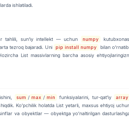
arda ishlatiladi.
r tahlili, sun’iy intellekt — uchun
numpy
kutubxonas
marta tezroq bajaradi. Uni
pip install numpy
bilan o’rnatib
 Hozircha List massivlarning barcha asosiy ehtiyojlaringizn
ishini,
sum
/
max
/
min
funksiyalarini, tur-qat’iy
array
hiqdik. Ko’pchilik holatda List yetarli, maxsus ehtiyoj uchu
inflar va obyektlar — obyektga yo’naltirilgan dasturlashg