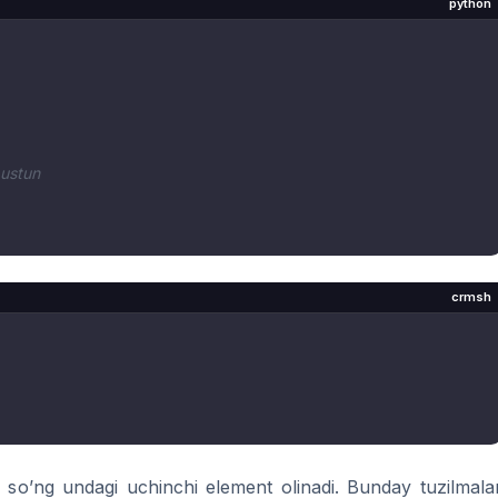
python
 ustun
crmsh
, so’ng undagi uchinchi element olinadi. Bunday tuzilmala