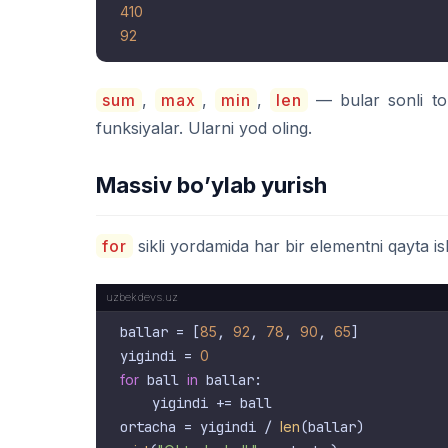
410
92
sum
,
max
,
min
,
len
— bular sonli to’
funksiyalar. Ularni yod oling.
Massiv bo’ylab yurish
for
sikli yordamida har bir elementni qayta i
ballar = [
85
, 
92
, 
78
, 
90
, 
65
]

yigindi = 
0
for
 ball 
in
 ballar:

    yigindi += ball

ortacha = yigindi / 
len