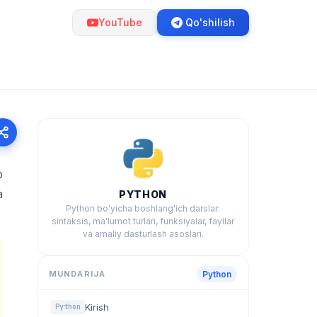
YouTube
Qo'shilish
b
a
PYTHON
Python bo'yicha boshlang'ich darslar:
sintaksis, ma'lumot turlari, funksiyalar, fayllar
va amaliy dasturlash asoslari.
MUNDARIJA
Python
Kirish
Python