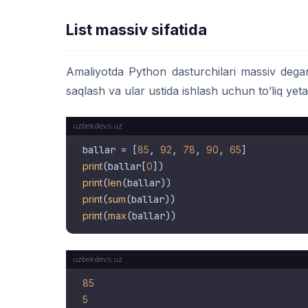
List massiv sifatida
Amaliyotda Python dasturchilari massiv degan
saqlash va ular ustida ishlash uchun to’liq yetar
ballar = [
85
, 
92
, 
78
, 
90
, 
65
print
(ballar[
0
print
(
len
print
(
sum
print
(
max
85
5