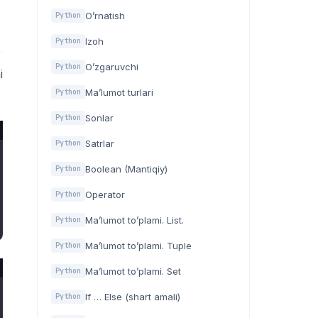
O’rnatish
Python
Izoh
Python
O’zgaruvchi
Python
i
Ma’lumot turlari
Python
Sonlar
Python
Satrlar
Python
Boolean (Mantiqiy)
Python
Operator
Python
Ma’lumot to’plami. List.
Python
Ma’lumot to’plami. Tuple
Python
Ma’lumot to’plami. Set
Python
If … Else (shart amali)
Python