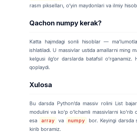
rasm pikselları, o’yin maydonlari va ilmiy hisobl
Qachon numpy kerak?
Katta hajmdagi sonli hisoblar — ma’lumotla
ishlatiladi. U massivlar ustida amallarni ming 
kelgusi ilg’or darslarda batafsil o’rganamiz.
qoplaydi.
Xulosa
Bu darsda Python’da massiv rolini List bajar
modulini va ko’p o’lchamli massivlarni ko’rib c
esa
array
va
numpy
bor. Keyingi darsda s
kirib boramiz.