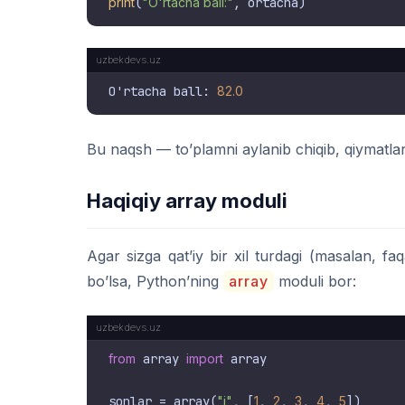
print
(
"O'rtacha ball:"
O'rtacha ball: 
82.0
Bu naqsh — to’plamni aylanib chiqib, qiymatla
Haqiqiy array moduli
Agar sizga qat’iy bir xil turdagi (masalan, f
bo’lsa, Python’ning
array
moduli bor:
from
 array 
import
 array

sonlar = array(
"i"
, [
1
, 
2
, 
3
, 
4
, 
5
])
