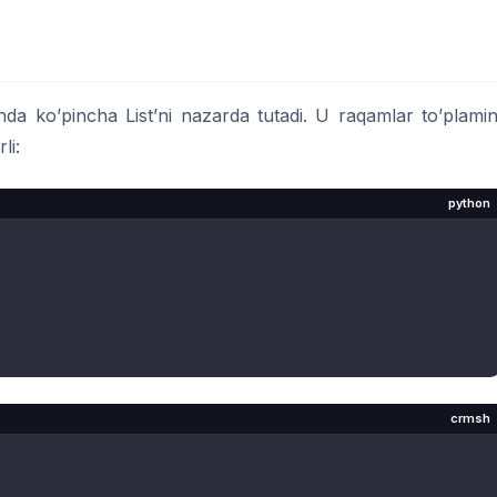
da ko’pincha List’ni nazarda tutadi. U raqamlar to’plamin
li:
python
crmsh