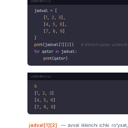
jadval = [

    [
1
, 
2
, 
3
],

    [
4
, 
5
, 
6
],

    [
7
, 
8
, 
9
]

print
(jadval[
1
][
2
])   
# ikkinchi qator, uchinchi
for
 qator 
in
 jadval:

print
6
[
1
, 
2
, 
3
]

[
4
, 
5
, 
6
]

[
7
, 
8
, 
9
jadval[1][2]
— avval ikkinchi ichki ro’yxat