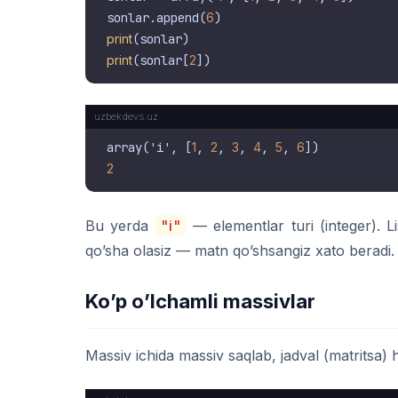
sonlar.append(
6
print
print
(sonlar[
2
array('i', [
1
, 
2
, 
3
, 
4
, 
5
, 
6
2
Bu yerda
"i"
— elementlar turi (integer). Li
qo’sha olasiz — matn qo’shsangiz xato beradi. Bu
Ko’p o’lchamli massivlar
Massiv ichida massiv saqlab, jadval (matritsa) h