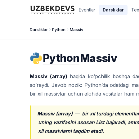
Eventlar
Darsliklar
Tex
Darsliklar
Python
Massiv
Python
Massiv
Massiv (array)
haqida ko’pchilik boshqa das
so’raydi. Javob nozik: Python’da odatdagi ma’n
bir xil massivlar uchun alohida vositalar ham 
Massiv (array)
—
bir xil turdagi element
uning vazifasini asosan List bajaradi, am
xil massivlarni taqdim etadi.