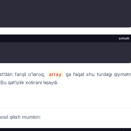
crmsh
st’dan farqli o’laroq,
array
ga faqat shu turdagi qiymatn
 qat’iylik xotirani tejaydi.
osil qilish mumkin: